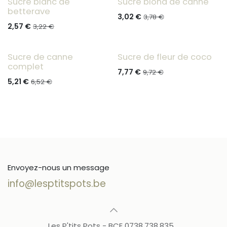
Sucre blanc de
Sucre blond de canne
betterave
3,02
€
3,78
€
2,57
€
3,22
€
Sucre de canne
Sucre de fleur de coco
complet
7,77
€
9,72
€
5,21
€
6,52
€
Envoyez-nous un message
info@lesptitspots.be
Les P'tits Pots - BCE 0738.738.835