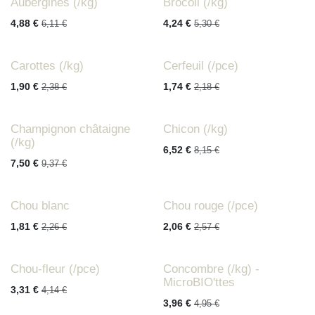
Aubergines (/kg)
Brocoli (/kg)
6,11
€
5,30
€
4,88
€
4,24
€
Carottes (/kg)
Cerfeuil (/pce)
2,38
€
2,18
€
1,90
€
1,74
€
Champignon châtaigne
Chicon (/kg)
(/kg)
8,15
€
6,52
€
9,37
€
7,50
€
Chou blanc
Chou rouge (/pce)
2,26
€
2,57
€
1,81
€
2,06
€
Chou-fleur (/pce)
Concombre (/kg) -
MicroBIO'ttes
4,14
€
3,31
€
4,95
€
3,96
€