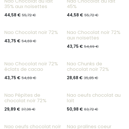
Nao Chocolat au lait
Nao Chocolat au lait
35% aux noisettes
45%
44,58
€
44,58
€
55,72
€
55,72
€
Nao Chocolat noir 72%
Nao Chocolat noir 72%
aux noisettes
43,75
€
54,69
€
43,75
€
54,69
€
Nao Chocolat noir 72%
Nao Chunks de
éclats de cacao
chocolat noir 72%
43,75
€
28,68
€
54,69
€
35,85
€
Nao Pépites de
Nao oeufs chocolat au
chocolat noir 72%
lait
29,89
€
50,98
€
37,36
€
63,72
€
Nao oeufs chocolat noir
Nao pralines coeur