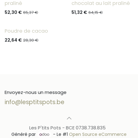
praliné
chocolat au lait praliné
52,30
€
51,32
€
65,37
€
64,15
€
Poudre de cacao
22,64
€
28,30
€
Envoyez-nous un message
info@lesptitspots.be
Les P'tits Pots - BCE 0738.738.835
Généré par
- Le #1
Open Source eCommerce