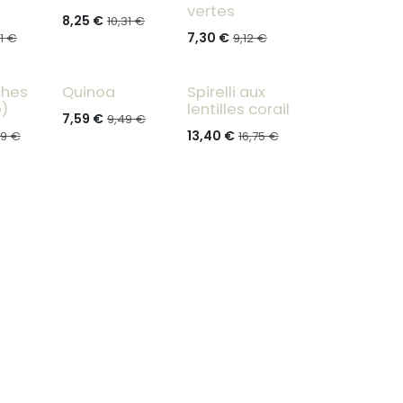
vertes
8,25
€
10,31
€
7,30
€
1
€
9,12
€
ches
Quinoa
Spirelli aux
o)
lentilles corail
7,59
€
9,49
€
13,40
€
09
€
16,75
€