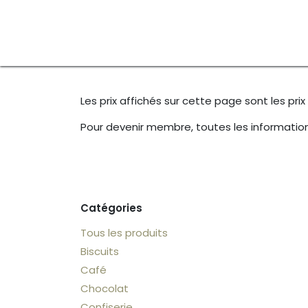
Se rendre au contenu
Accueil
Produits
Recettes
Permanenc
Les prix affichés sur cette page sont les pri
Pour devenir membre, toutes les informatio
Catégories
Tous les produits
Biscuits
Café
Chocolat
Confiserie