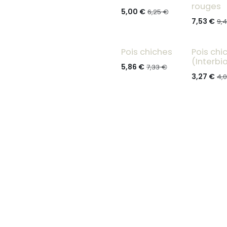
rouges
5,00
€
6,25
€
7,53
€
9,4
Pois chiches
Pois chi
(Interbi
5,86
€
7,33
€
3,27
€
4,