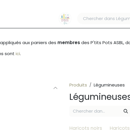
es
Contactez-nous
x appliqués aux paniers des
membres
des P'tits Pots ASBL, 
ns sont
ici
.
Produits
Légumineuses
Légumineuse
Haricots noirs
Haricots